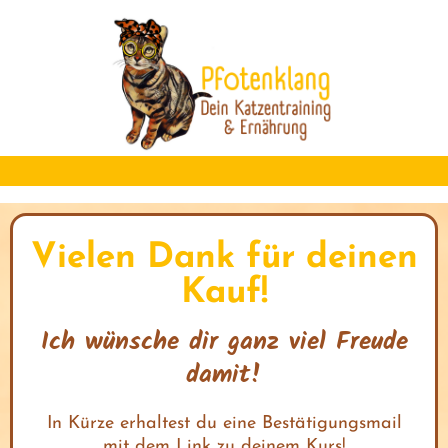
I
r
s
t
Vielen Dank für deinen
k
Kauf!
Ich wünsche dir ganz viel Freude
I
damit!
s
t
In Kürze erhaltest du eine Bestätigungsmail
mit dem Link zu deinem Kurs!