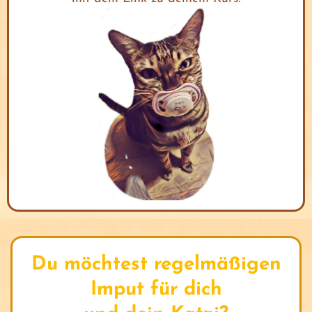
s
r
t
Du möchtest regelmäßigen
Imput für dich