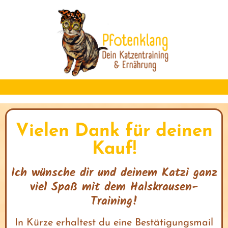
I
r
s
t
Vielen Dank für deinen
k
Kauf!
Ich wünsche dir und deinem Katzi ganz
viel Spaß mit dem Halskrausen-
I
Training!
s
t
In Kürze erhaltest du eine Bestätigungsmail