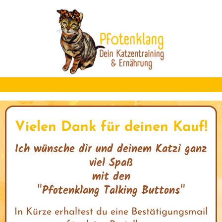
I
r
s
t
Vielen Dank für deinen Kauf!
k
Ich wünsche dir und deinem Katzi ganz
viel Spaß
mit den
I
"Pfotenklang Talking Buttons"
s
t
In Kürze erhaltest du eine Bestätigungsmail