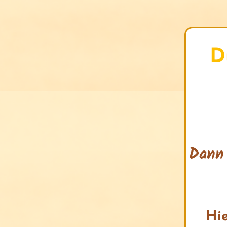
D
Dann 
Hie