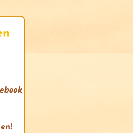
en
cebook
hen!