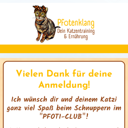
I
r
s
t
Vielen Dank für deine
k
Anmeldung!
Ich wünsch dir und deinem Katzi
I
ganz viel Spaß beim Schnuppern im
"PFOTI-CLUB"!
s
t