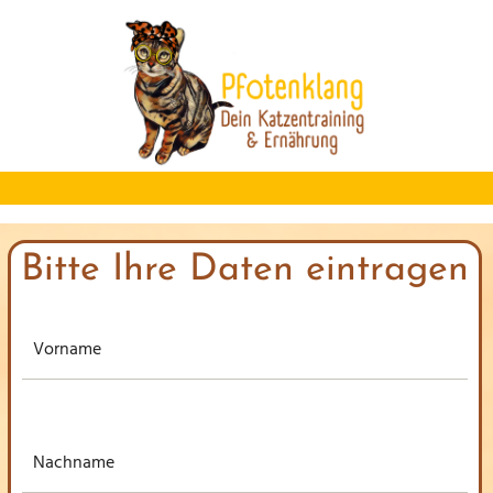
I
r
s
Bitte Ihre Daten eintragen
t
k
I
s
t