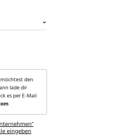
d möchtest den
ann lade dir
ck es per E-Mail
com
"Unternehmen"
ale eingeben