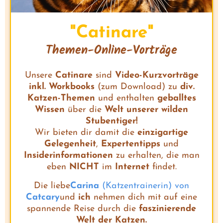
"Catinare"
t
r
Themen-Online-Vorträge
Unsere
Catinare
sind
Video-Kurzvorträge
inkl. Workbooks
(zum Download) zu
div.
Katzen-Themen
und enthalten
geballtes
Wissen
über die
Welt unserer wilden
Stubentiger!
Wir bieten dir damit die
einzigartige
Gelegenheit
,
Expertentipps
und
Insiderinformationen
zu erhalten, die man
eben
NICHT
im
Internet
findet.
Die liebe
Carina
(Katzentrainerin) von
Catcary
und
ich
nehmen dich mit auf eine
spannende Reise durch die
faszinierende
Welt der Katzen.