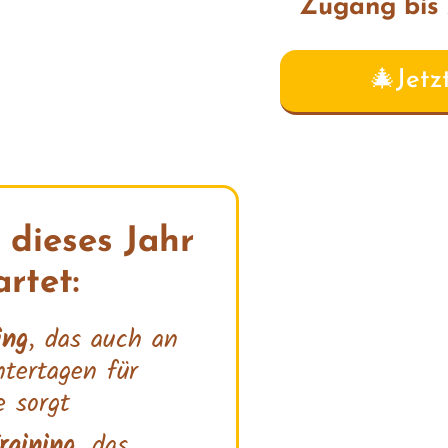
Zugang bis 
🎄Jetz
 dieses Jahr
rtet:
ing
, das auch an
tertagen für
e sorgt
raining
, das