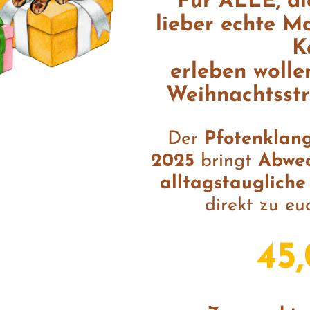
Für ALLE, d
lieber echte M
K
erleben wollen
Weihnachtsstre
Der
Pfotenklan
2025
bringt
Abwec
alltagstaugliche
direkt zu eu
45