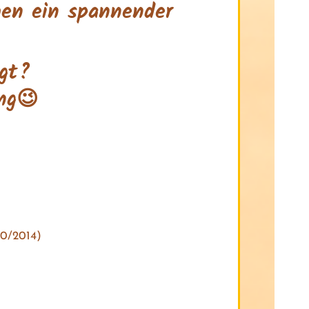
hen ein spannender
rgt?
ng😉
190/2014)