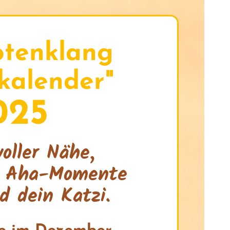
otenklang
kalender"
025
oller Nähe,
& Aha-Momente
d dein Katzi.