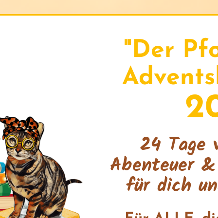
"Der Pf
Advents
2
24 Tage v
Abenteuer 
für dich un