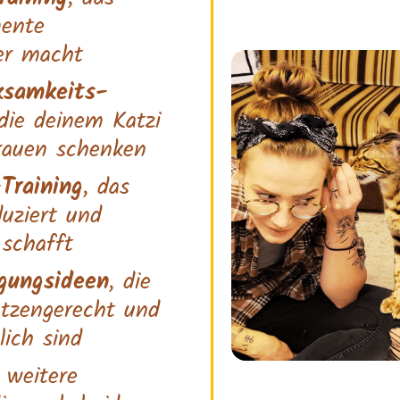
ente
er macht
ksamkeits-
 die deinem Katzi
trauen schenken
Training
, das
uziert und
 schafft
gungsideen
, die
atzengerecht und
lich sind
 weitere