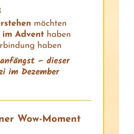
:
erstehen
möchten
 im Advent
haben
Verbindung haben
t anfängst – dieser
tzi im Dezember
leiner Wow-Moment