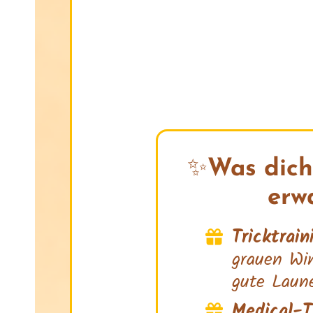
✨
Was dich
erwa
Tricktrain
grauen Win
gute Laun
Medical-T