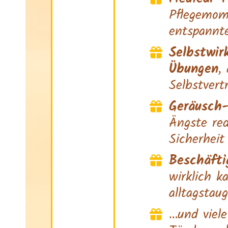
Pflegemom
entspannt
Selbstwir
Übungen
,
Selbstver
Geräusch-
Ängste red
Sicherheit
Beschäfti
wirklich k
alltagstaug
…und viele