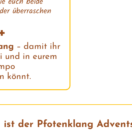
ie euch beide
der überraschen
+
ang
– damit ihr
rei und in eurem
mpo
 könnt.
 ist der Pfotenklang Advent