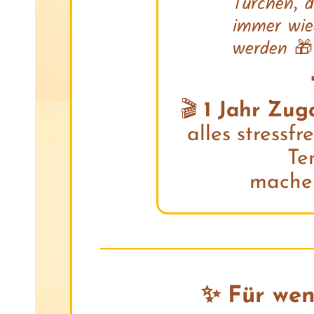
Türchen, d
immer wie
werden 🎁
🎬
1 Jahr Zug
alles stressf
Te
machen
✨ Für wen