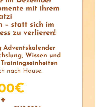
ie im Dezember
omente mit ihrem
atzi
 – statt sich im
ss zu verlieren!
g Adventskalender
hslung, Wissen und
 Trainingseinheiten
ch nach Hause.
,00€
+