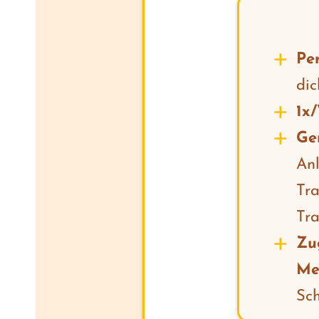
Per
dic
1x
Ge
Anl
Tra
Tra
Zu
Me
Sch