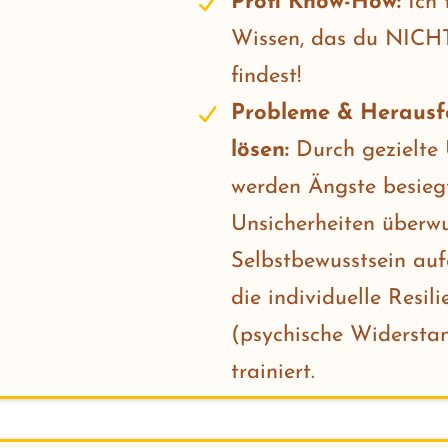
Profi Know-How:
Ich t
Wissen, das du NICHT
findest!
Probleme & Herausf
lösen:
Durch gezielte
werden Ängste besiegt
Unsicherheiten überw
Selbstbewusstsein au
die individuelle Resili
(psychische Widerstan
trainiert.