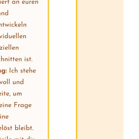
tiert an euren
und
ntwickeln
viduellen
ziellen
nitten ist.
ng:
Ich stehe
voll und
eite, um
keine Frage
ine
öst bleibt.