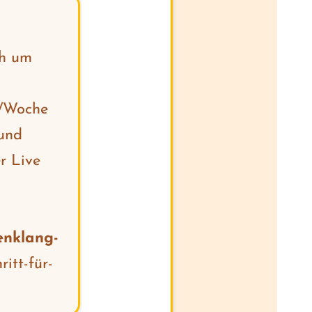
ch um
./Woche
und
r Live
enklang-
itt-für-