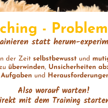
aching - Proble
rainieren statt herum-experi
 an der Zeit
selbstbewusst
und
muti
zu
überwinden
,
Unsicherheiten ab
 Aufgaben
und
Herausforderunge
Also worauf warten!
irekt mit dem Training starte