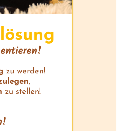
mlösung
mentieren!
g
zu werden!
zulegen
,
n
zu stellen!
n!