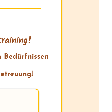
training!
n
Bedürfnissen
Betreuung!