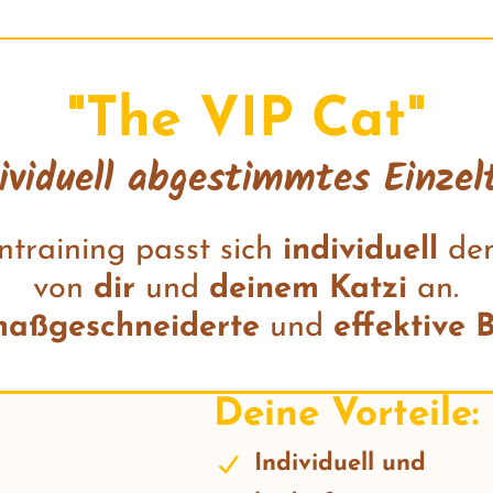
"The VIP Cat"
ividuell abgestimmtes Einzel
ntraining passt sich
individuell
de
von
dir
und
deinem Katzi
an.
aßgeschneiderte
und
effektive 
Deine Vorteile:
Individuell und