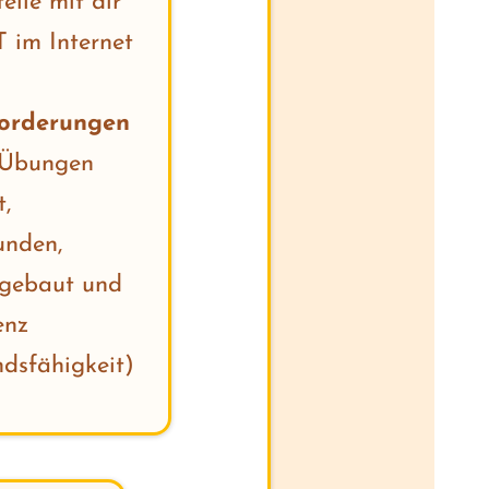
eile mit dir
 im Internet
orderungen
 Übungen
,
unden,
fgebaut und
enz
dsfähigkeit)