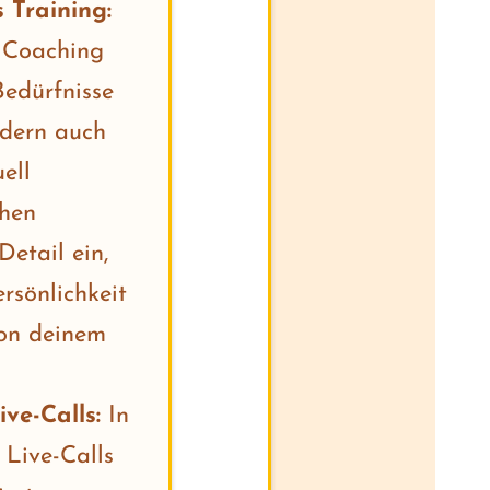
 Training:
1 Coaching
Bedürfnisse
ndern auch
ell
ehen
etail ein,
rsönlichkeit
von deinem
ve-Calls:
In
Live-Calls